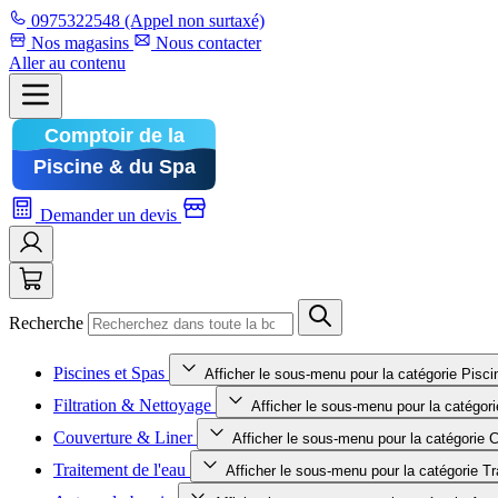
0975322548
(Appel non surtaxé)
Nos magasins
Nous contacter
Aller au contenu
Demander un devis
Recherche
Piscines et Spas
Afficher le sous-menu pour la catégorie Pisc
Filtration & Nettoyage
Afficher le sous-menu pour la catégori
Couverture & Liner
Afficher le sous-menu pour la catégorie 
Traitement de l'eau
Afficher le sous-menu pour la catégorie Tr