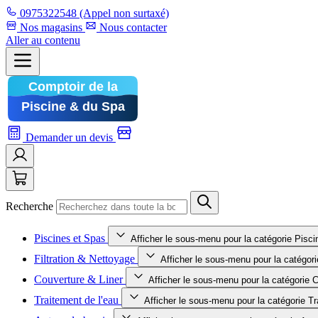
0975322548
(Appel non surtaxé)
Nos magasins
Nous contacter
Aller au contenu
Demander un devis
Recherche
Piscines et Spas
Afficher le sous-menu pour la catégorie Pisc
Filtration & Nettoyage
Afficher le sous-menu pour la catégori
Couverture & Liner
Afficher le sous-menu pour la catégorie 
Traitement de l'eau
Afficher le sous-menu pour la catégorie Tr