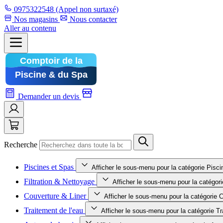
0975322548
(Appel non surtaxé)
Nos magasins
Nous contacter
Aller au contenu
Demander un devis
Recherche
Piscines et Spas
Afficher le sous-menu pour la catégorie Pisc
Filtration & Nettoyage
Afficher le sous-menu pour la catégori
Couverture & Liner
Afficher le sous-menu pour la catégorie 
Traitement de l'eau
Afficher le sous-menu pour la catégorie Tr