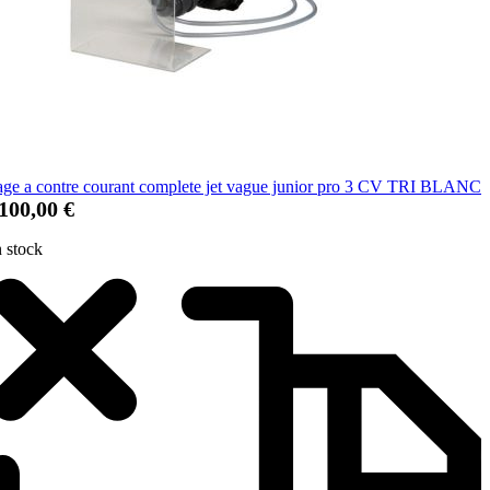
ge a contre courant complete jet vague junior pro 3 CV TRI BLANC
 100,00 €
 stock