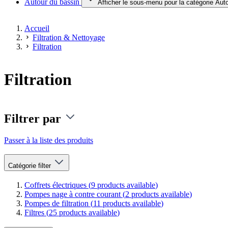
Autour du bassin
Afficher le sous-menu pour la catégorie Aut
Accueil
Filtration & Nettoyage
Filtration
Filtration
Filtrer par
Passer à la liste des produits
Catégorie
filter
Coffrets électriques (
9
products available
)
Pompes nage à contre courant (
2
products available
)
Pompes de filtration (
11
products available
)
Filtres (
25
products available
)