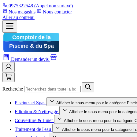
0975322548
(Appel non surtaxé)
Nos magasins
Nous contacter
Aller au contenu
Demander un devis
Recherche
Piscines et Spas
Afficher le sous-menu pour la catégorie Pisc
Filtration & Nettoyage
Afficher le sous-menu pour la catégori
Couverture & Liner
Afficher le sous-menu pour la catégorie 
Traitement de l'eau
Afficher le sous-menu pour la catégorie Tr