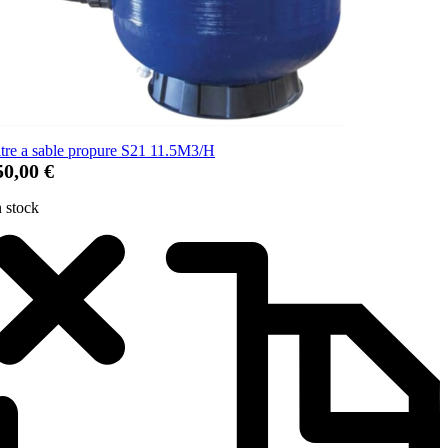
ltre a sable propure S21 11.5M3/H
50,00 €
 stock