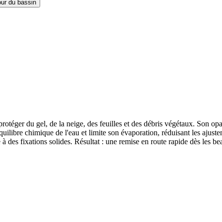
our du bassin
protéger du gel, de la neige, des feuilles et des débris végétaux. Son o
équilibre chimique de l'eau et limite son évaporation, réduisant les aju
e à des fixations solides. Résultat : une remise en route rapide dès les 