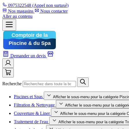
0975322548
(Appel non surtaxé)
Nos magasins
Nous contacter
Aller au contenu
Demander un devis
Recherche
Piscines et Spas
Afficher le sous-menu pour la catégorie Pisc
Filtration & Nettoyage
Afficher le sous-menu pour la catégori
Couverture & Liner
Afficher le sous-menu pour la catégorie 
Traitement de l'eau
Afficher le sous-menu pour la catégorie Tr