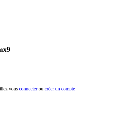
 mx9
uillez vous
connecter
ou
créer un compte