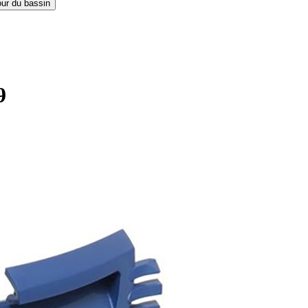
our du bassin
9