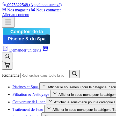
0975322548
(Appel non surtaxé)
Nos magasins
Nous contacter
Aller au contenu
Demander un devis
Recherche
Piscines et Spas
Afficher le sous-menu pour la catégorie Pisc
Filtration & Nettoyage
Afficher le sous-menu pour la catégori
Couverture & Liner
Afficher le sous-menu pour la catégorie 
Traitement de l'eau
Afficher le sous-menu pour la catégorie Tr