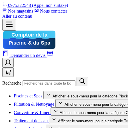
0975322548
(Appel non surtaxé)
Nos magasins
Nous contacter
Aller au contenu
Demander un devis
Recherche
Piscines et Spas
Afficher le sous-menu pour la catégorie Pisc
Filtration & Nettoyage
Afficher le sous-menu pour la catégori
Couverture & Liner
Afficher le sous-menu pour la catégorie 
Traitement de l'eau
Afficher le sous-menu pour la catégorie Tr