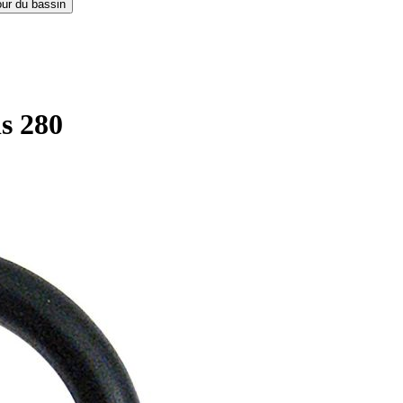
our du bassin
is 280