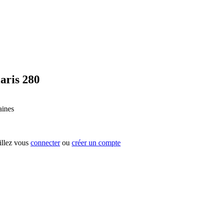
laris 280
aines
uillez vous
connecter
ou
créer un compte